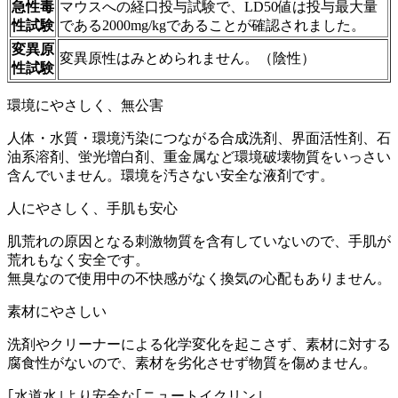
急性毒
マウスへの経口投与試験で、LD50値は投与最大量
性試験
である2000mg/kgであることが確認されました。
変異原
変異原性はみとめられません。（陰性）
性試験
環境にやさしく、無公害
人体・水質・環境汚染につながる合成洗剤、界面活性剤、石
油系溶剤、蛍光増白剤、重金属など環境破壊物質をいっさい
含んでいません。環境を汚さない安全な液剤です。
人にやさしく、手肌も安心
肌荒れの原因となる刺激物質を含有していないので、手肌が
荒れもなく安全です。
無臭なので使用中の不快感がなく換気の心配もありません。
素材にやさしい
洗剤やクリーナーによる化学変化を起こさず、素材に対する
腐食性がないので、素材を劣化させず物質を傷めません。
｢水道水｣より安全な｢ニュートイクリン｣