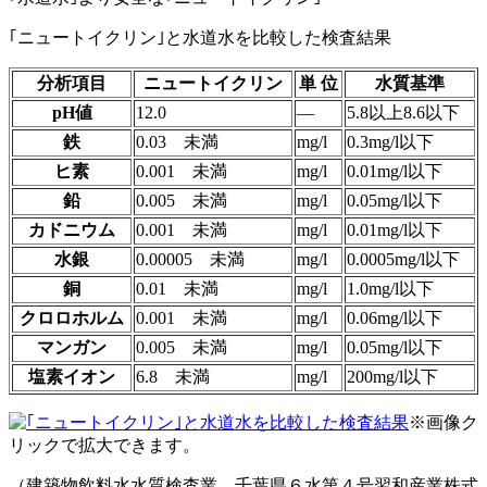
｢ニュートイクリン｣と水道水を比較した検査結果
分析項目
ニュートイクリン
単 位
水質基準
pH値
12.0
―
5.8以上8.6以下
鉄
0.03 未満
mg/l
0.3mg/l以下
ヒ素
0.001 未満
mg/l
0.01mg/l以下
鉛
0.005 未満
mg/l
0.05mg/l以下
カドニウム
0.001 未満
mg/l
0.01mg/l以下
水銀
0.00005 未満
mg/l
0.0005mg/l以下
銅
0.01 未満
mg/l
1.0mg/l以下
クロロホルム
0.001 未満
mg/l
0.06mg/l以下
マンガン
0.005 未満
mg/l
0.05mg/l以下
塩素イオン
6.8 未満
mg/l
200mg/l以下
※画像ク
リックで拡大できます。
（建築物飲料水水質検査業 千葉県６水第４号習和産業株式