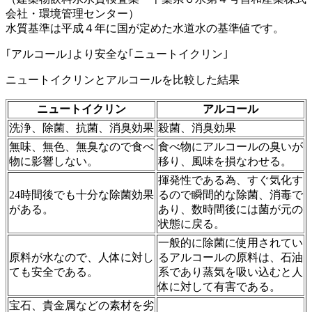
会社・環境管理センター）
水質基準は平成４年に国が定めた水道水の基準値です。
｢アルコール｣より安全な｢ニュートイクリン｣
ニュートイクリンとアルコールを比較した結果
ニュートイクリン
アルコール
洗浄、除菌、抗菌、消臭効果
殺菌、消臭効果
無味、無色、無臭なので食べ
食べ物にアルコールの臭いが
物に影響しない。
移り、風味を損なわせる。
揮発性である為、すぐ気化す
24時間後でも十分な除菌効果
るので瞬間的な除菌、消毒で
がある。
あり、数時間後には菌が元の
状態に戻る。
一般的に除菌に使用されてい
原料が水なので、人体に対し
るアルコールの原料は、石油
ても安全である。
系であり蒸気を吸い込むと人
体に対して有害である。
宝石、貴金属などの素材を劣